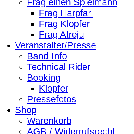
Frag einen Spielmann
Frag Harpfari
Frag Klopfer
Frag Atreju
Veranstalter/Presse
Band-Info
Technical Rider
Booking
Klopfer
Pressefotos
Shop
Warenkorb
AGB / Widerrufsrecht